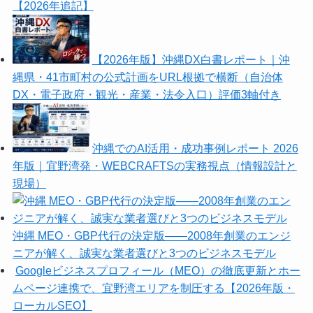
【2026年追記】
【2026年版】沖縄DX白書レポート｜沖
縄県・41市町村の公式計画をURL根拠で横断（自治体
DX・電子政府・観光・産業・法令入口）評価3軸付き
沖縄でのAI活用・成功事例レポート 2026
年版｜宜野湾発・WEBCRAFTSの実務視点（情報設計と
現場）
沖縄 MEO・GBP代行の決定版——2008年創業のエンジ
ニアが解く、誠実な業者選びと3つのビジネスモデル
Googleビジネスプロフィール（MEO）の徹底更新とホー
ムページ連携で、宜野湾エリアを制圧する【2026年版・
ローカルSEO】