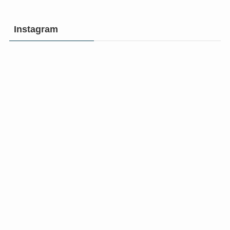
Instagram
沖
沖
縄
縄
マ
マ
イ
イ
ク
ク
ラ
ラ
部
部
プ
プ
ロ
ロ
沖
沖
グ
グ
縄
縄
ラ
ラ
マ
マ
ミ
ミ
イ
イ
ン
ン
ク
ク
グ/AI
グ/AI