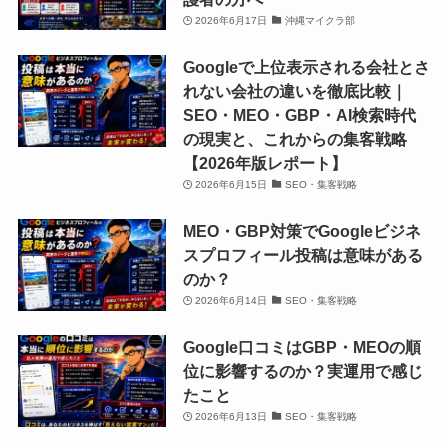
ー
ー
強
強
小
小
2026年6月17日
沖縄マイクラ部
ル
ル
会/
会/
学
学
「ク
「ク
Googleで上位表示される会社とさ
動
動
生、
生、
ロ
ロ
れない会社の違いを徹底比較｜
画
画
中
中
ス
ス
SEO・MEO・GBP・AI検索時代
編
編
学
学
ウ
ウ
の現実と、これからの集客戦略
集
集
生、
生、
ェ
ェ
【2026年版レポート】
ス
ス
高
高
ー
ー
2026年6月15日
SEO・集客戦略
ク
ク
校
校
ブ」。
ブ」。
ー
ー
生
生
MEO・GBP対策でGoogleビジネ
小
小
ル
ル
か
か
スプロフィール投稿は意味がある
学
学
「ク
「ク
ら
ら
のか？
生、
生、
ロ
ロ
社
社
2026年6月14日
SEO・集客戦略
中
中
ス
ス
会
会
学
学
ウ
ウ
Google口コミはGBP・MEOの順
人
人
生、
生、
ェ
ェ
位に影響するのか？実運用で感じ
ま
ま
高
高
ー
ー
たこと
で
で
校
校
ブ」。
ブ」。
2026年6月13日
SEO・集客戦略
の
の
生
生
小
小
プ
プ