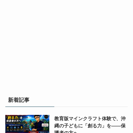
ラ
ラ
勉
勉
部
部
強
強
プ
プ
会/
会/
ロ
ロ
沖
沖
動
動
グ
グ
縄
縄
画
画
ラ
ラ
マ
マ
編
編
ミ
ミ
イ
イ
集
集
ン
ン
ク
ク
ス
ス
グ/AI
グ/AI
ラ
ラ
ク
ク
勉
勉
部
部
ー
ー
強
強
プ
プ
ル
ル
会/
会/
ロ
ロ
「ク
「ク
動
動
グ
グ
ロ
ロ
画
画
新着記事
ラ
ラ
ス
ス
編
編
ミ
ミ
ウ
ウ
集
集
ン
ン
ェ
ェ
教育版マインクラフト体験で、沖
ス
ス
グ/AI
グ/AI
ー
ー
縄の子どもに「創る力」を——保
ク
ク
勉
勉
ブ」。
ブ」。
護者の方へ