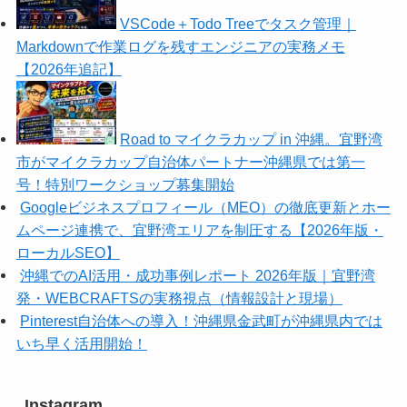
VSCode＋Todo Treeでタスク管理｜
Markdownで作業ログを残すエンジニアの実務メモ
【2026年追記】
Road to マイクラカップ in 沖縄。宜野湾
市がマイクラカップ自治体パートナー沖縄県では第一
号！特別ワークショップ募集開始
Googleビジネスプロフィール（MEO）の徹底更新とホー
ムページ連携で、宜野湾エリアを制圧する【2026年版・
ローカルSEO】
沖縄でのAI活用・成功事例レポート 2026年版｜宜野湾
発・WEBCRAFTSの実務視点（情報設計と現場）
Pinterest自治体への導入！沖縄県金武町が沖縄県内では
いち早く活用開始！
Instagram