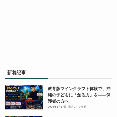
会/
会/
ロ
ロ
沖
沖
動
動
グ
グ
縄
縄
画
画
ラ
ラ
マ
マ
編
編
ミ
ミ
イ
イ
集
集
ン
ン
ク
ク
ス
ス
グ/AI
グ/AI
ラ
ラ
ク
ク
勉
勉
部
部
ー
ー
強
強
プ
プ
ル
ル
会/
会/
ロ
ロ
「ク
「ク
動
動
グ
グ
ロ
ロ
画
画
新着記事
ラ
ラ
ス
ス
編
編
ミ
ミ
ウ
ウ
集
集
ン
ン
ェ
ェ
教育版マインクラフト体験で、沖
ス
ス
グ/AI
グ/AI
ー
ー
縄の子どもに「創る力」を——保
ク
ク
勉
勉
ブ」。
ブ」。
護者の方へ
ー
ー
強
強
小
小
2026年6月17日
沖縄マイクラ部
ル
ル
会/
会/
学
学
「ク
「ク