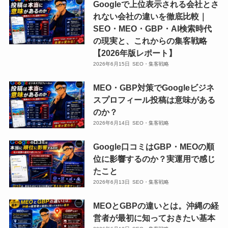
Googleで上位表示される会社とさ
動
動
生、
生、
ロ
ロ
れない会社の違いを徹底比較｜
画
画
中
中
ス
ス
SEO・MEO・GBP・AI検索時代
編
編
学
学
ウ
ウ
の現実と、これからの集客戦略
集
集
生、
生、
ェ
ェ
【2026年版レポート】
ス
ス
高
高
ー
ー
2026年6月15日
SEO・集客戦略
ク
ク
校
校
ブ」。
ブ」。
ー
ー
生
生
MEO・GBP対策でGoogleビジネ
小
小
ル
ル
か
か
スプロフィール投稿は意味がある
学
学
「ク
「ク
ら
ら
のか？
生、
生、
ロ
ロ
社
社
2026年6月14日
SEO・集客戦略
中
中
ス
ス
会
会
学
学
ウ
ウ
Google口コミはGBP・MEOの順
人
人
生、
生、
ェ
ェ
位に影響するのか？実運用で感じ
ま
ま
高
高
ー
ー
たこと
で
で
校
校
ブ」。
ブ」。
2026年6月13日
SEO・集客戦略
の
の
生
生
小
小
プ
プ
か
か
MEOとGBPの違いとは。沖縄の経
学
学
ロ
ロ
ら
ら
営者が最初に知っておきたい基本
生、
生、
グ
グ