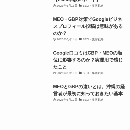
ス
ス
高
高
ー
ー
2026年6月15日
SEO・集客戦略
ク
ク
校
校
ブ」。
ブ」。
ー
ー
生
生
MEO・GBP対策でGoogleビジネ
小
小
ル
ル
か
か
スプロフィール投稿は意味がある
学
学
「ク
「ク
ら
ら
のか？
生、
生、
ロ
ロ
社
社
2026年6月14日
SEO・集客戦略
中
中
ス
ス
会
会
学
学
ウ
ウ
Google口コミはGBP・MEOの順
人
人
生、
生、
ェ
ェ
位に影響するのか？実運用で感じ
ま
ま
高
高
ー
ー
たこと
で
で
校
校
ブ」。
ブ」。
2026年6月13日
SEO・集客戦略
の
の
生
生
小
小
プ
プ
か
か
MEOとGBPの違いとは。沖縄の経
学
学
ロ
ロ
ら
ら
営者が最初に知っておきたい基本
生、
生、
グ
グ
社
社
2026年6月12日
SEO・集客戦略
中
中
ラ
ラ
会
会
学
学
ミ
ミ
人
人
生、
生、
ン
ン
ま
ま
高
高
グ
グ
で
で