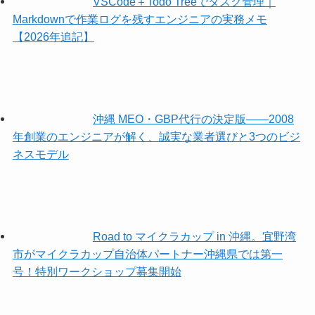
VSCode＋Todo Treeでタスク管理｜
Markdownで作業ログを残すエンジニアの実務メモ
【2026年追記】
沖縄 MEO・GBP代行の決定版——2008
年創業のエンジニアが解く、誠実な業者選びと3つのビジ
ネスモデル
Road to マイクラカップ in 沖縄。宜野湾
市がマイクラカップ自治体パートナー沖縄県では第一
号！特別ワークショップ募集開始