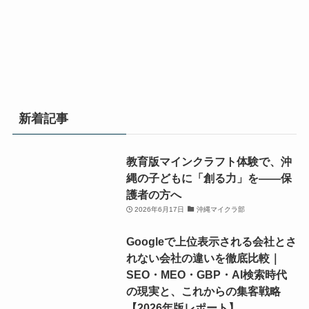
イ
イ
集
集
ン
ン
ク
ク
ス
ス
グ/AI
グ/AI
ラ
ラ
ク
ク
勉
勉
部
部
ー
ー
強
強
プ
プ
ル
ル
会/
会/
ロ
ロ
「ク
「ク
動
動
グ
グ
ロ
ロ
画
画
新着記事
ラ
ラ
ス
ス
編
編
ミ
ミ
ウ
ウ
集
集
ン
ン
ェ
ェ
教育版マインクラフト体験で、沖
ス
ス
グ/AI
グ/AI
ー
ー
縄の子どもに「創る力」を——保
ク
ク
勉
勉
ブ」。
ブ」。
護者の方へ
ー
ー
強
強
小
小
2026年6月17日
沖縄マイクラ部
ル
ル
会/
会/
学
学
「ク
「ク
Googleで上位表示される会社とさ
動
動
生、
生、
ロ
ロ
れない会社の違いを徹底比較｜
画
画
中
中
ス
ス
SEO・MEO・GBP・AI検索時代
編
編
学
学
ウ
ウ
の現実と、これからの集客戦略
集
集
生、
生、
ェ
ェ
【2026年版レポート】