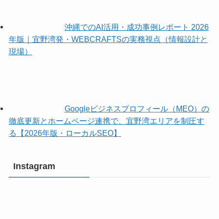
沖縄でのAI活用・成功事例レポート 2026
年版｜宜野湾発・WEBCRAFTSの実務視点（情報設計と
現場）
Googleビジネスプロフィール（MEO）の
徹底更新とホームページ連携で、宜野湾エリアを制圧す
る【2026年版・ローカルSEO】
Instagram
沖
沖
縄
縄