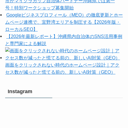
市がマイクラカップ自治体パートナー沖縄県では第一
号！特別ワークショップ募集開始
Googleビジネスプロフィール（MEO）の徹底更新とホー
ムページ連携で、宜野湾エリアを制圧する【2026年版・
ローカルSEO】
【2026年最新レポート】沖縄県内自治体のSNS活用事例
と専門家による解説
画面をクリックされない時代のホームページ設計｜アク
セス数が減ったと慌てる前の、新しいAI対策（GEO）
Instagram
沖
沖
縄
縄
マ
マ