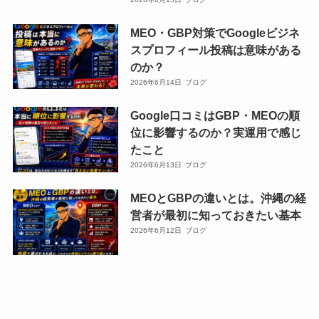
ク
ク
校
校
ブ」。
ブ」。
ー
ー
生
生
MEO・GBP対策でGoogleビジネ
小
小
ル
ル
か
か
スプロフィール投稿は意味がある
学
学
「ク
「ク
ら
ら
のか？
生、
生、
ロ
ロ
社
社
2026年6月14日
ブログ
中
中
ス
ス
会
会
学
学
ウ
ウ
Google口コミはGBP・MEOの順
人
人
生、
生、
ェ
ェ
位に影響するのか？実運用で感じ
ま
ま
高
高
ー
ー
たこと
で
で
校
校
ブ」。
ブ」。
2026年6月13日
ブログ
の
の
生
生
小
小
プ
プ
か
か
MEOとGBPの違いとは。沖縄の経
学
学
ロ
ロ
ら
ら
営者が最初に知っておきたい基本
生、
生、
グ
グ
社
社
2026年6月12日
ブログ
中
中
ラ
ラ
会
会
学
学
ミ
ミ
人
人
生、
生、
ン
ン
ま
ま
高
高
グ
グ
で
で
校
校
ス
ス
の
の