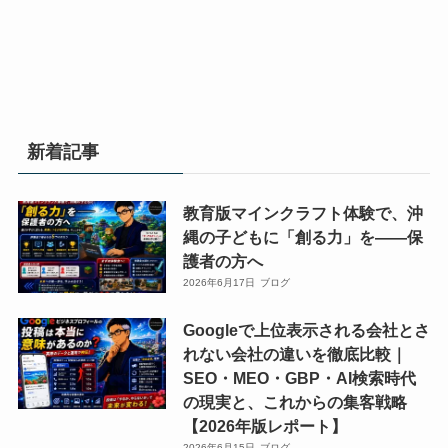
ク
ク
ス
ス
グ/AI
グ/AI
ラ
ラ
ク
ク
勉
勉
部
部
ー
ー
強
強
プ
プ
ル
ル
会/
会/
ロ
ロ
「ク
「ク
動
動
グ
グ
ロ
ロ
画
画
新着記事
ラ
ラ
ス
ス
編
編
ミ
ミ
ウ
ウ
集
集
ン
ン
ェ
ェ
教育版マインクラフト体験で、沖
ス
ス
グ/AI
グ/AI
ー
ー
縄の子どもに「創る力」を——保
ク
ク
勉
勉
ブ」。
ブ」。
護者の方へ
ー
ー
強
強
小
小
2026年6月17日
ブログ
ル
ル
会/
会/
学
学
「ク
「ク
Googleで上位表示される会社とさ
動
動
生、
生、
ロ
ロ
れない会社の違いを徹底比較｜
画
画
中
中
ス
ス
SEO・MEO・GBP・AI検索時代
編
編
学
学
ウ
ウ
の現実と、これからの集客戦略
集
集
生、
生、
ェ
ェ
【2026年版レポート】
ス
ス
高
高
ー
ー
2026年6月15日
ブログ