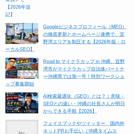
Googleビジネスプロフィール（MEO）
の徹底更新とホームページ連携で、宜
野湾エリアを制圧する【2026年版・ロ
ーカルSEO】
Road to マイクラカップ in 沖縄。宜野
湾市がマイクラカップ自治体パートナ
ー沖縄県では第一号！特別ワークショ
ップ募集開始
AI検索最適化（GEO）とは？｜意味・
SEOとの違い・沖縄の社長さんが明日
からできる手順【2026】
フェイスブックやツイッター 国内外
ネットPRお手伝い（沖縄タイムス