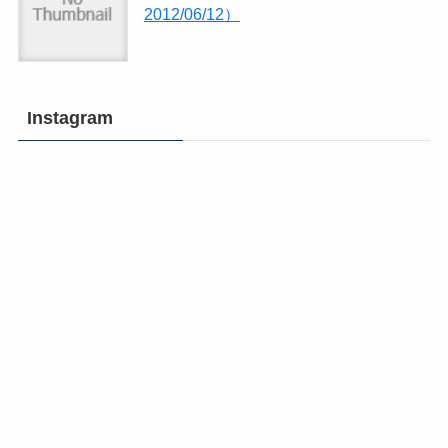
2012/06/12）
Instagram
沖
沖
縄
縄
マ
マ
イ
イ
ク
ク
ラ
ラ
部
部
プ
プ
ロ
ロ
沖
沖
グ
グ
縄
縄
ラ
ラ
マ
マ