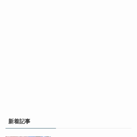
ミ
ミ
イ
イ
ン
ン
ク
ク
グ/AI
グ/AI
ラ
ラ
勉
勉
部
部
強
強
プ
プ
会/
会/
ロ
ロ
沖
沖
動
動
グ
グ
縄
縄
画
画
ラ
ラ
マ
マ
編
編
ミ
ミ
イ
イ
集
集
ン
ン
ク
ク
ス
ス
グ/AI
グ/AI
ラ
ラ
ク
ク
勉
勉
部
部
ー
ー
強
強
プ
プ
ル
ル
会/
会/
ロ
ロ
「ク
「ク
動
動
グ
グ
ロ
ロ
画
画
新着記事
ラ
ラ
ス
ス
編
編
ミ
ミ
ウ
ウ
集
集