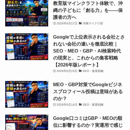
ン
ン
ェ
ェ
教育版マインクラフト体験で、沖
ス
ス
グ/AI
グ/AI
ー
ー
縄の子どもに「創る力」を——保
ク
ク
勉
勉
ブ」。
ブ」。
護者の方へ
ー
ー
強
強
小
小
2026年6月17日
沖縄マイクラ部
ル
ル
会/
会/
学
学
「ク
「ク
Googleで上位表示される会社とさ
動
動
生、
生、
ロ
ロ
れない会社の違いを徹底比較｜
画
画
中
中
ス
ス
SEO・MEO・GBP・AI検索時代
編
編
学
学
ウ
ウ
の現実と、これからの集客戦略
集
集
生、
生、
ェ
ェ
【2026年版レポート】
ス
ス
高
高
ー
ー
2026年6月15日
SEO・集客戦略
ク
ク
校
校
ブ」。
ブ」。
ー
ー
生
生
MEO・GBP対策でGoogleビジネ
小
小
ル
ル
か
か
スプロフィール投稿は意味がある
学
学
「ク
「ク
ら
ら
のか？
生、
生、
ロ
ロ
社
社
2026年6月14日
SEO・集客戦略
中
中
ス
ス
会
会
学
学
ウ
ウ
Google口コミはGBP・MEOの順
人
人
生、
生、
ェ
ェ
位に影響するのか？実運用で感じ
ま
ま
高
高