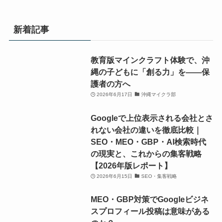
会/
会/
ロ
ロ
「ク
「ク
動
動
グ
グ
ロ
ロ
画
画
新着記事
ラ
ラ
ス
ス
編
編
ミ
ミ
ウ
ウ
集
集
ン
ン
ェ
ェ
教育版マインクラフト体験で、沖
ス
ス
グ/AI
グ/AI
ー
ー
縄の子どもに「創る力」を——保
ク
ク
勉
勉
ブ」。
ブ」。
護者の方へ
ー
ー
強
強
小
小
2026年6月17日
沖縄マイクラ部
ル
ル
会/
会/
学
学
「ク
「ク
Googleで上位表示される会社とさ
動
動
生、
生、
ロ
ロ
れない会社の違いを徹底比較｜
画
画
中
中
ス
ス
SEO・MEO・GBP・AI検索時代
編
編
学
学
ウ
ウ
の現実と、これからの集客戦略
集
集
生、
生、
ェ
ェ
【2026年版レポート】
ス
ス
高
高
ー
ー
2026年6月15日
SEO・集客戦略
ク
ク
校
校
ブ」。
ブ」。
ー
ー
生
生
MEO・GBP対策でGoogleビジネ
小
小
ル
ル
か
か
スプロフィール投稿は意味がある
学
学
「ク
「ク
ら
ら