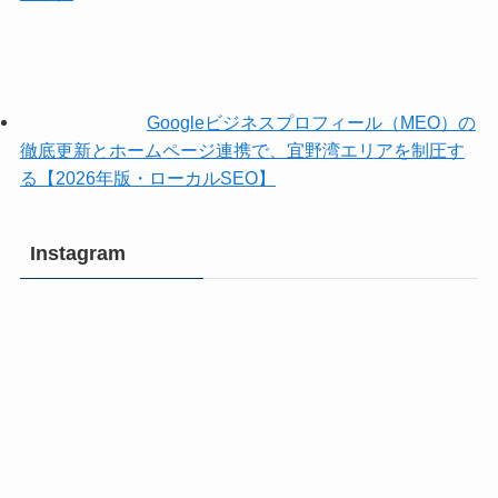
Googleビジネスプロフィール（MEO）の
徹底更新とホームページ連携で、宜野湾エリアを制圧す
る【2026年版・ローカルSEO】
Instagram
沖
沖
縄
縄
マ
マ
イ
イ
ク
ク
ラ
ラ
部
部