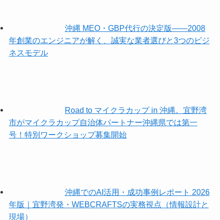
沖縄 MEO・GBP代行の決定版——2008
年創業のエンジニアが解く、誠実な業者選びと3つのビジ
ネスモデル
Road to マイクラカップ in 沖縄。宜野湾
市がマイクラカップ自治体パートナー沖縄県では第一
号！特別ワークショップ募集開始
沖縄でのAI活用・成功事例レポート 2026
年版｜宜野湾発・WEBCRAFTSの実務視点（情報設計と
現場）