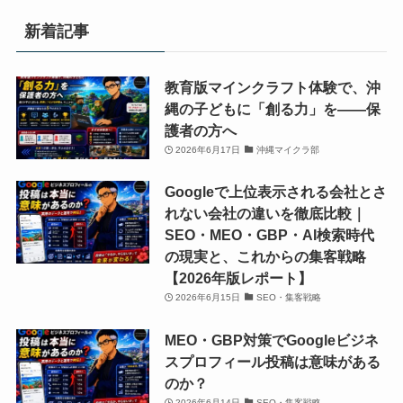
動
動
グ
グ
ロ
ロ
画
画
新着記事
ラ
ラ
ス
ス
編
編
ミ
ミ
ウ
ウ
集
集
ン
ン
ェ
ェ
教育版マインクラフト体験で、沖
ス
ス
グ/AI
グ/AI
ー
ー
縄の子どもに「創る力」を——保
ク
ク
勉
勉
ブ」。
ブ」。
護者の方へ
ー
ー
強
強
小
小
2026年6月17日
沖縄マイクラ部
ル
ル
会/
会/
学
学
「ク
「ク
Googleで上位表示される会社とさ
動
動
生、
生、
ロ
ロ
れない会社の違いを徹底比較｜
画
画
中
中
ス
ス
SEO・MEO・GBP・AI検索時代
編
編
学
学
ウ
ウ
の現実と、これからの集客戦略
集
集
生、
生、
ェ
ェ
【2026年版レポート】
ス
ス
高
高
ー
ー
2026年6月15日
SEO・集客戦略
ク
ク
校
校
ブ」。
ブ」。
ー
ー
生
生
MEO・GBP対策でGoogleビジネ
小
小
ル
ル
か
か
スプロフィール投稿は意味がある
学
学
「ク
「ク
ら
ら
のか？
生、
生、
ロ
ロ
社
社
2026年6月14日
SEO・集客戦略