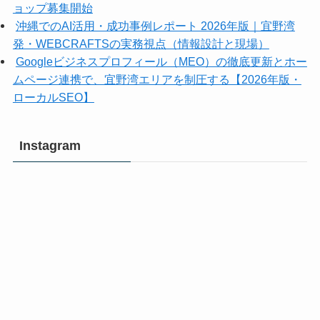
ョップ募集開始
沖縄でのAI活用・成功事例レポート 2026年版｜宜野湾
発・WEBCRAFTSの実務視点（情報設計と現場）
Googleビジネスプロフィール（MEO）の徹底更新とホー
ムページ連携で、宜野湾エリアを制圧する【2026年版・
ローカルSEO】
Instagram
沖
沖
縄
縄
マ
マ
イ
イ
ク
ク
ラ
ラ
部
部
プ
プ