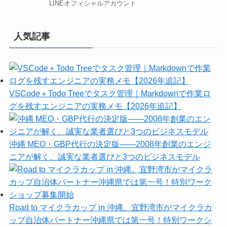
LINEオフィシャルアカウント
人気記事
VSCode＋Todo Treeでタスク管理｜Markdownで作業ロ
グを残すエンジニアの実務メモ【2026年追記】
沖縄 MEO・GBP代行の決定版——2008年創業のエンジ
ニアが解く、誠実な業者選びと3つのビジネスモデル
Road to マイクラカップ in 沖縄。宜野湾市がマイクラカ
ップ自治体パートナー沖縄県では第一号！特別ワークシ