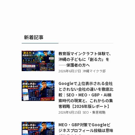
画
画
ミ
ミ
ク
ク
編
編
ン
ン
ラ
ラ
集
集
グ/AI
グ/AI
部
部
ス
ス
勉
勉
プ
プ
ク
ク
強
強
ロ
ロ
新着記事
ー
ー
会/
会/
グ
グ
ル
ル
動
動
ラ
ラ
「ク
「ク
画
画
ミ
ミ
教育版マインクラフト体験で、
ロ
ロ
編
編
ン
ン
沖縄の子どもに「創る力」を
ス
ス
集
集
グ/AI
——保護者の方へ
グ/AI
ウ
ウ
ス
ス
2026年6月17日
沖縄マイクラ部
勉
勉
ェ
ェ
ク
ク
強
強
Googleで上位表示される会社
ー
ー
ー
ー
会/
会/
とされない会社の違いを徹底比
ブ」。
ブ」。
ル
ル
動
動
較｜SEO・MEO・GBP・AI検
小
小
「ク
「ク
画
画
索時代の現実と、これからの集
学
学
ロ
ロ
編
編
客戦略【2026年版レポート】
生、
生、
ス
ス
集
集
2026年6月15日
SEO・集客戦略
中
中
ウ
ウ
ス
ス
学
学
ェ
ェ
ク
MEO・GBP対策でGoogleビ
ク
生、
生、
ジネスプロフィール投稿は意味
ー
ー
ー
ー