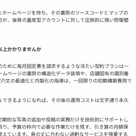
としたホームページを持ち、その裏側のソースコードとマップの
方が、後発の量産型アカウントに対して圧倒的に強い防衛壁
以上かかりませんか
のために毎月固定費を請求するような冷たい契約プランは一
ームページの裏側の構造化データ装填や、店舗固有の識別番
紹介文の最適化と内製化の指導は、一回限りの初期構築費用で
ルできるようになれば、その後の運用コストは文字通り永久
定期的な写真の追加や投稿の実務だけを技術的にサポートし
限り、予算の枠内で必要な作業だけを残す、引き算の月額保
整えています。身の丈に合わない過剰なサービスを強要する