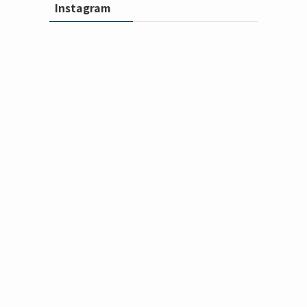
Instagram
沖
沖
縄
縄
マ
マ
イ
イ
ク
ク
ラ
ラ
部
部
プ
プ
沖
沖
ロ
ロ
縄
縄
グ
グ
マ
マ
ラ
ラ
イ
イ
ミ
ミ
ク
ク
ン
ン
ラ
ラ
グ/AI
グ/AI
部
部
勉
勉
プ
プ
沖
沖
強
強
ロ
ロ
縄
縄
会/
会/
グ
グ
マ
マ
動
動
ラ
ラ
イ
イ