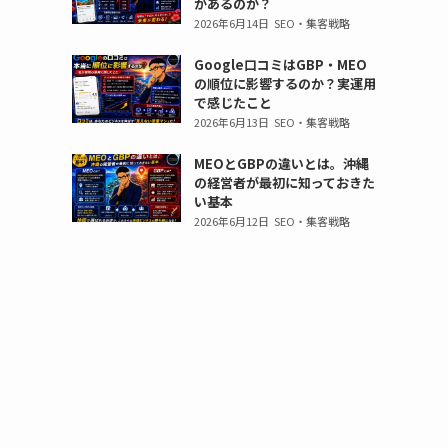
があるのか？
高
高
ブ」。
ブ」。
ル
ル
2026年6月14日
SEO・集客戦略
校
校
小
小
「ク
「ク
生
生
学
学
ロ
ロ
Google口コミはGBP・MEO
か
か
生、
生、
ス
ス
の順位に影響するのか？実運用
ら
ら
中
中
ウ
ウ
で感じたこと
社
社
学
学
ェ
ェ
2026年6月13日
SEO・集客戦略
会
会
生、
生、
ー
ー
人
人
高
高
ブ」。
MEOとGBPの違いとは。沖縄
ブ」。
ま
ま
の経営者が最初に知っておきた
校
校
小
小
い基本
で
で
生
生
学
学
2026年6月12日
SEO・集客戦略
の
の
か
か
生、
生、
プ
プ
ら
ら
中
中
ロ
ロ
社
社
学
学
グ
グ
会
会
生、
生、
ラ
ラ
人
人
高
高
ミ
ミ
ま
ま
校
校
ン
ン
で
で
生
生
グ
グ
の
の
か
か
ス
ス
プ
プ
ら
ら
ク
ク
ロ
ロ
社
社
ー
ー