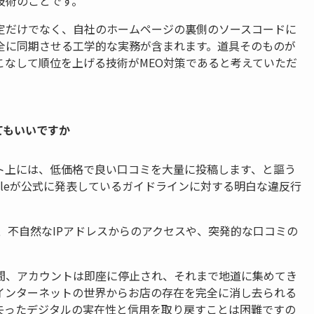
技術のことです。
定だけでなく、自社のホームページの裏側のソースコードに
全に同期させる工学的な実務が含まれます。道具そのものが
こなして順位を上げる技術がMEO対策であると考えていただ
てもいいですか
ト上には、低価格で良い口コミを大量に投稿します、と謳う
gleが公式に発表しているガイドラインに対する明白な違反行
あり、不自然なIPアドレスからのアクセスや、突発的な口コミの
間、アカウントは即座に停止され、それまで地道に集めてき
インターネットの世界からお店の存在を完全に消し去られる
失ったデジタルの実在性と信用を取り戻すことは困難ですの