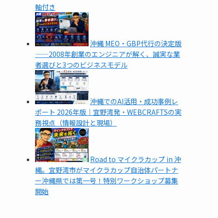
軸付き
沖縄 MEO・GBP代行の決定版
——2008年創業のエンジニアが解く、誠実な業
者選びと3つのビジネスモデル
沖縄でのAI活用・成功事例レ
ポート 2026年版｜宜野湾発・WEBCRAFTSの実
務視点（情報設計と現場）
Road to マイクラカップ in 沖
縄。宜野湾市がマイクラカップ自治体パートナ
ー沖縄県では第一号！特別ワークショップ募集
開始