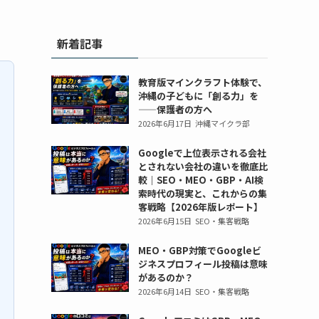
部
部
ス
ス
勉
勉
プ
プ
ク
ク
強
強
ロ
ロ
新着記事
ー
ー
会/
会/
グ
グ
ル
ル
動
動
ラ
ラ
「ク
「ク
画
画
ミ
ミ
教育版マインクラフト体験で、
ロ
ロ
編
編
ン
ン
沖縄の子どもに「創る力」を
ス
ス
集
集
グ/AI
——保護者の方へ
グ/AI
ウ
ウ
ス
ス
2026年6月17日
沖縄マイクラ部
勉
勉
ェ
ェ
ク
ク
強
強
Googleで上位表示される会社
ー
ー
ー
ー
会/
会/
とされない会社の違いを徹底比
ブ」。
ブ」。
ル
ル
動
動
較｜SEO・MEO・GBP・AI検
小
小
「ク
「ク
画
画
索時代の現実と、これからの集
学
学
ロ
ロ
編
編
客戦略【2026年版レポート】
生、
生、
ス
ス
集
集
2026年6月15日
SEO・集客戦略
中
中
ウ
ウ
ス
ス
学
学
ェ
ェ
ク
MEO・GBP対策でGoogleビ
ク
生、
生、
ジネスプロフィール投稿は意味
ー
ー
ー
ー
があるのか？
高
高
ブ」。
ブ」。
ル
ル
2026年6月14日
SEO・集客戦略
校
校
小
小
「ク
「ク
生
生
学
学
ロ
ロ