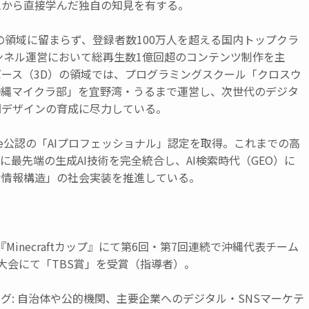
ムから直接学んだ独自の知見を有する。
）の領域に留まらず、登録者数100万人を超える国内トップクラ
チャンネル運営において総再生数1億回超のコンテンツ制作を主
ース（3D）の領域では、プログラミングスクール「クロスウ
沖縄マイクラ部」を宜野湾・うるまで運営し、次世代のデジタ
間デザインの育成に尽力している。
ogle公認の「AIプロフェッショナル」認定を取得。これまでの高
）に最先端の生成AI技術を完全統合し、AI検索時代（GEO）に
な情報構造」の社会実装を推進している。
】
『Minecraftカップ』にて第6回・第7回連続で沖縄代表チーム
大会にて「TBS賞」を受賞（指導者）。
グ: 自治体や公的機関、主要企業へのデジタル・SNSマーケテ