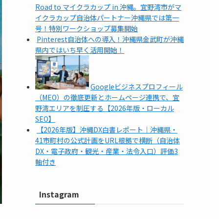
Road to マイクラカップ in 沖縄。宜野湾市がマ
イクラカップ自治体パートナー沖縄県では第一
号！特別ワークショップ募集開始
Pinterest自治体への導入！沖縄県金武町が沖縄
県内ではいち早く活用開始！
Googleビジネスプロフィール
（MEO）の徹底更新とホームページ連携で、宜
野湾エリアを制圧する【2026年版・ローカル
SEO】
【2026年版】沖縄DX白書レポート｜沖縄県・
41市町村の公式計画をURL根拠で横断（自治体
DX・電子政府・観光・産業・法令入口）評価3
軸付き
Instagram