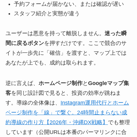
予約フォームが届かない、または確認が遅い
スタッフ紹介と実態が違う
ユーザーは悪意を持って離脱しません。
迷った瞬
間に戻るボタン
を押すだけです。ここで競合のサ
イトが一歩先に「確信」を渡すと、マップ上では
あなたが上でも、成約は取られます。
逆に言えば、
ホームページ制作
と
Googleマップ集
客
を同じ設計図で見ると、投資の効率が跳ねま
す。導線の全体像は、
Instagram運用代行とホーム
ページ制作を「線」で繋ぐ。24時間止まらない成
約導線の作り方【2026年・沖縄DX戦略】
でも整理
しています（公開URLは本番のパーマリンクに合