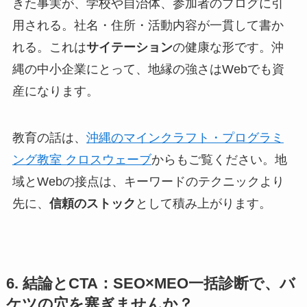
きた事実が、学校や自治体、参加者のブログに引
用される。社名・住所・活動内容が一貫して書か
れる。これは
サイテーション
の健康な形です。沖
縄の中小企業にとって、地縁の強さはWebでも資
産になります。
教育の話は、
沖縄のマインクラフト・プログラミ
ング教室 クロスウェーブ
からもご覧ください。地
域とWebの接点は、キーワードのテクニックより
先に、
信頼のストック
として積み上がります。
6. 結論とCTA：SEO×MEO一括診断で、バ
ケツの穴を塞ぎませんか？