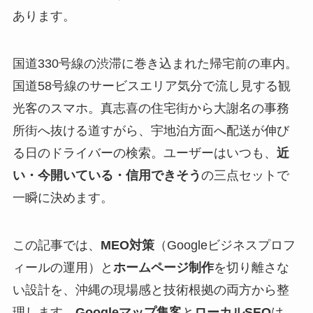
あります。
国道330号線の渋滞に巻き込まれた帰宅前の車内。
国道58号線のサービスエリア気分で流し見する観
光客のスマホ。真志喜の住宅街から大謝名の事務
所街へ抜ける道すがら、宇地泊方面へ配送が伸び
る日のドライバーの検索。ユーザーはいつも、
近
い・今開いている・信用できそう
の三点セットで
一瞬に決めます。
この記事では、
MEO対策
（Googleビジネスプロフ
ィールの運用）と
ホームページ制作
を切り離さな
い設計を、沖縄の現場感と技術根拠の両方から整
理します。
Googleマップ集客
と
ローカルSEO
は、