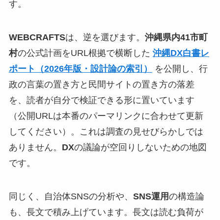
す。
WEBCRAFTS
は、逆を選びます。
沖縄県内41市町
村
の公式計画をURL根拠で横断した
沖縄DX白書レ
ポート（2026年版・設計論の索引）
を公開し、行
政の言葉の置き方と民間サイトの置き方の落差
を、読者が自分で検証できる形に置いています
（公開URLは本番のパーマリンクに合わせて更新
してください）。これは調査の見せびらかしでは
ありません。
DX
の議論が空回りしないための地図
です。
同じく、自治体SNSの分析や、
SNS運用
の構造論
も、長文で積み上げています。長文は読む負荷が