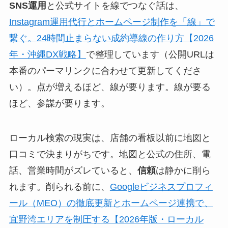
SNS運用
と公式サイトを線でつなぐ話は、
Instagram運用代行とホームページ制作を「線」で
繋ぐ。24時間止まらない成約導線の作り方【2026
年・沖縄DX戦略】
で整理しています（公開URLは
本番のパーマリンクに合わせて更新してくださ
い）。点が増えるほど、線が要ります。線が要る
ほど、参謀が要ります。
ローカル検索の現実は、店舗の看板以前に地図と
口コミで決まりがちです。地図と公式の住所、電
話、営業時間がズレていると、
信頼
は静かに削ら
れます。削られる前に、
Googleビジネスプロフィ
ール（MEO）の徹底更新とホームページ連携で、
宜野湾エリアを制圧する【2026年版・ローカル