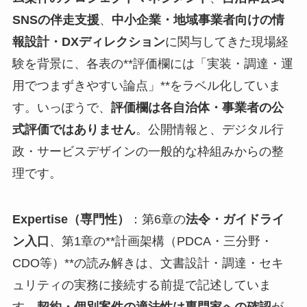
SNSの伴走支援
、
中小企業・地域事業者向けの情
報設計・DXディレクション
に関与してきた現場経
験を背景に、各表の**評価欄には「実装・調達・運
用でつまずきやすい論点」**をラベル化していま
す。いっぽうで、
評価欄は各自治体・事業者の公
式評価ではありません
。公開情報と、デジタル行
政・サービスデザインの一般的な枠組みからの整
理です。
Expertise（専門性）
：第6章の
法令・ガイドライ
ン入口
、第1章の**計画架構（PDCA・三分野・
CDO等）**の読み解きは、文書設計・調達・セキ
ュリティの実務に接続する前提で記述していま