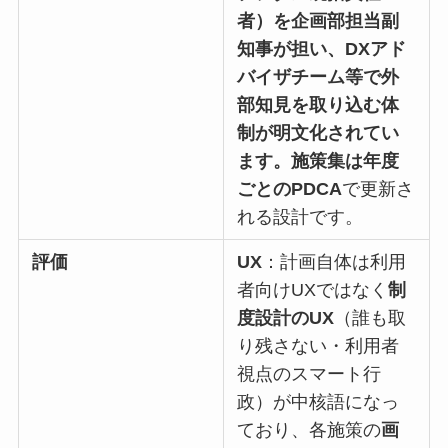
者）を企画部担当副
知事が担い、DXアド
バイザチーム等で外
部知見を取り込む体
制が明文化されてい
ます。施策集は年度
ごとのPDCA
で更新さ
れる設計です。
評価
UX
：計画自体は利用
者向けUXではなく
制
度設計のUX
（誰も取
り残さない・利用者
視点のスマート行
政）が中核語になっ
ており、各施策の
画