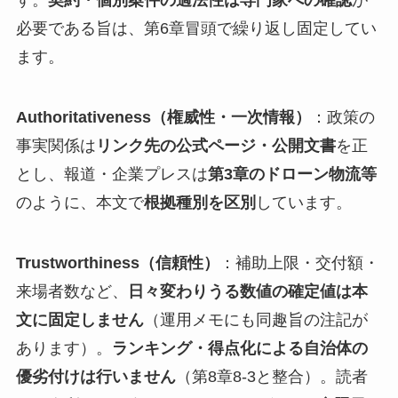
す。
契約・個別案件の適法性は専門家への確認
が
必要である旨は、第6章冒頭で繰り返し固定してい
ます。
Authoritativeness（権威性・一次情報）
：政策の
事実関係は
リンク先の公式ページ・公開文書
を正
とし、報道・企業プレスは
第3章のドローン物流等
のように、本文で
根拠種別を区別
しています。
Trustworthiness（信頼性）
：補助上限・交付額・
来場者数など、
日々変わりうる数値の確定値は本
文に固定しません
（運用メモにも同趣旨の注記が
あります）。
ランキング・得点化による自治体の
優劣付けは行いません
（第8章8-3と整合）。読者