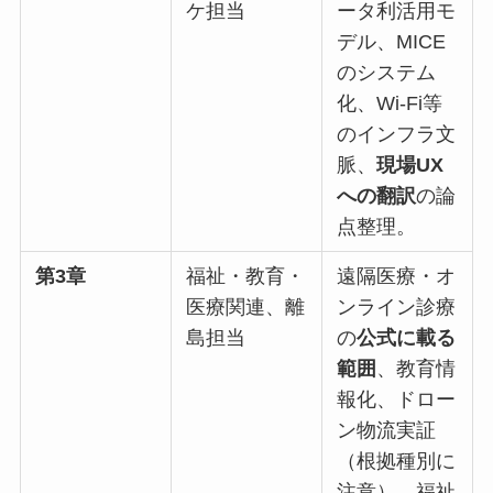
ケ担当
ータ利活用モ
デル、MICE
のシステム
化、Wi-Fi等
のインフラ文
脈、
現場UX
への翻訳
の論
点整理。
第3章
福祉・教育・
遠隔医療・オ
医療関連、離
ンライン診療
島担当
の
公式に載る
範囲
、教育情
報化、ドロー
ン物流実証
（根拠種別に
注意）、福祉