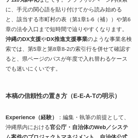
に、手元の関心語を貼り付けてから読み始める
と、該当する市町村の表（第1章1-6（補））や第6
章の法令入口まで短時間で辿りやすくなります。
沖縄のDX支援
や
DX推進支援事業
のような事業名検
索では、第5章と第8章8-2の索引行を併せて確認す
ると、県ページのパスが年度で入れ替わるケース
でも迷いにくいです。
本稿の信頼性の置き方（E-E-A-Tの明示）
Experience（経験）
：編集・執筆の前提として、
沖縄県内における
官公庁・自治体のWeb／システ
ム案件のプロジェクトマネジメント
、
自治体公式