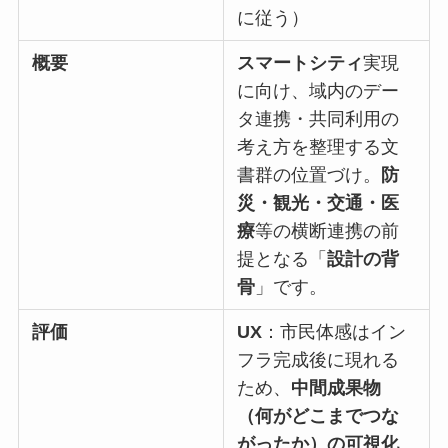
に従う）
概要
スマートシティ
実現
に向け、域内のデー
タ連携・共同利用の
考え方を整理する文
書群の位置づけ。
防
災・観光・交通・医
療
等の横断連携の前
提となる「
設計の背
骨
」です。
評価
UX
：市民体感はイン
フラ完成後に現れる
ため、
中間成果物
（何がどこまでつな
がったか）の可視化