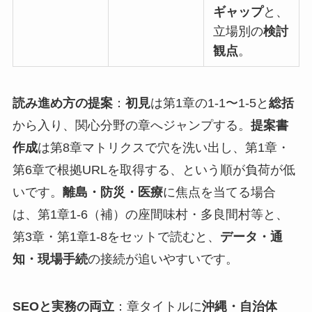
ギャップ
と、
立場別の
検討
観点
。
読み進め方の提案
：
初見
は第1章の1-1〜1-5と
総括
から入り、関心分野の章へジャンプする。
提案書
作成
は第8章マトリクスで穴を洗い出し、第1章・
第6章で根拠URLを取得する、という順が負荷が低
いです。
離島・防災・医療
に焦点を当てる場合
は、第1章1-6（補）の座間味村・多良間村等と、
第3章・第1章1-8をセットで読むと、
データ・通
知・現場手続
の接続が追いやすいです。
SEOと実務の両立
：章タイトルに
沖縄・自治体