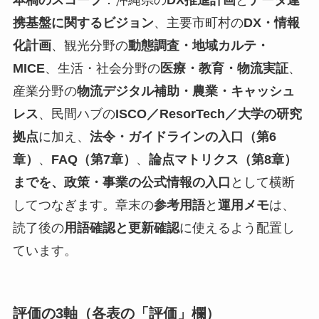
本稿のスコープ
：沖縄県の
DX推進計画
と
データ連
携基盤に関するビジョン
、主要市町村の
DX・情報
化計画
、観光分野の
動態調査・地域カルテ・
MICE
、生活・社会分野の
医療・教育・物流実証
、
産業分野の
物流デジタル補助・農業・キャッシュ
レス
、民間ハブの
ISCO／ResorTech／大学の研究
拠点
に加え、
法令・ガイドラインの入口（第6
章）
、
FAQ（第7章）
、
論点マトリクス（第8章）
までを、政策・事業の公式情報の入口
として横断
してつなぎます。章末の
参考用語
と
運用メモ
は、
読了後の
用語確認と更新確認
に使えるよう配置し
ています。
評価の3軸（各表の「評価」欄）