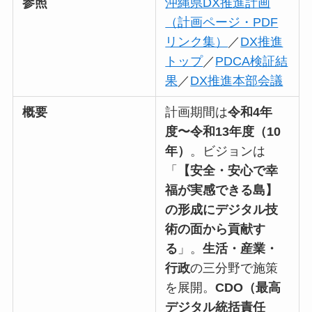
参照
沖縄県DX推進計画
（計画ページ・PDF
リンク集）
／
DX推進
トップ
／
PDCA検証結
果
／
DX推進本部会議
概要
計画期間は
令和4年
度〜令和13年度（10
年）
。ビジョンは
「
【安全・安心で幸
福が実感できる島】
の形成にデジタル技
術の面から貢献す
る
」。
生活・産業・
行政
の三分野で施策
を展開。
CDO（最高
デジタル統括責任