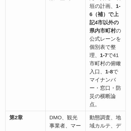
垣の計画、
1-
6（補）で上
記4市以外の
県内市町村
の
公式レーンを
個別表で整
理、
1-7
で41
市町村の俯瞰
入口、
1-8
で
マイナンバ
ー・窓口・防
災の横断論
点。
第2章
DMO、観光
動態調査、地
事業者、マー
域カルテ、デ