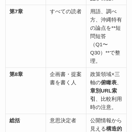
第7章
すべての読者
用語、調べ
方、沖縄特有
の論点を**短
問短答
（Q1〜
Q30）**で整
理。
第8章
企画書・提案
政策領域×三
書を書く人
軸の
俯瞰表
、
章別URL索
引
、比較利用
時の注意。
総括
意思決定者
公開情報から
見える
構造的