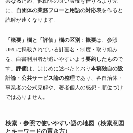
異なる
ため、他団体の良い表現を借りるより先
に、
自団体の業務フローと用語の対応表
を作ると
読解が速くなります。
「概要」欄と「評価」欄の区別
：
概要
は、参照
URLに掲載されている計画名・制度・取り組み
を、白書利用者が追いやすいよう
要約したもの
で
す。
評価
は、はじめに述べたとおり
本稿独自の設
計論・公共サービス論の整理
であり、各自治体・
事業者の公式見解や、著者個人の感想・順位づけ
ではありません。
検索・参照で使いやすい語の地図（検索意図
とキーワードの置き方）