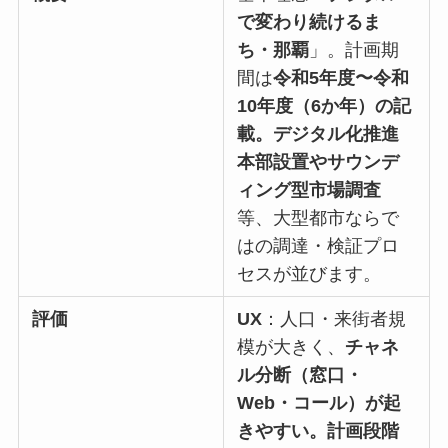
で変わり続けるま
ち・那覇
」。計画期
間は
令和5年度〜令和
10年度（6か年）の記
載。デジタル化推進
本部設置やサウンデ
ィング型市場調査
等、大型都市ならで
はの調達・検証プロ
セスが並びます。
評価
UX
：人口・来街者規
模が大きく、
チャネ
ル分断（窓口・
Web・コール）が起
きやすい。計画段階