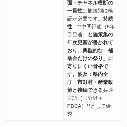
面・チャネル横断の
一貫性
は施策別に検
証が必要です。
持続
性
：**中間評価（5年
目目途）
と施策集の
年次更新が書かれて
おり、典型的な「補
助金だけの祭り」に
寄りにくい骨格で
す。波及：県内全
庁・市町村・産業政
策と接続できる
共通
言語（三分野＋
PDCA）**として優
秀。