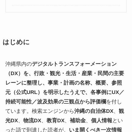
はじめに
沖縄県内の
デジタルトランスフォーメーション
（DX）を、行政・観光・生活・産業・民間の主要
レーンに整理し、事業・計画の名称、概要、参照
元（公式URL）を明示したうえで、各事例にUX／
持続可能性／波及効果の三観点から評価欄
を付し
ています。検索エンジンから
沖縄の自治体DX
、
観
光DX
、
物流DX
、
教育DX
、
補助金
、
個人情報
とい
った語で到達した読者が、
いま開くべき一次情報