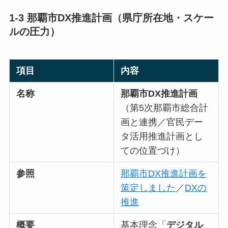
1-3 那覇市DX推進計画（県庁所在地・スケー
ルの圧力）
項目
内容
名称
那覇市DX推進計画
（第5次那覇市総合計
画と連携／官民デー
タ活用推進計画とし
ての位置づけ）
参照
那覇市DX推進計画を
策定しました
／
DXの
推進
概要
基本理念「
デジタル