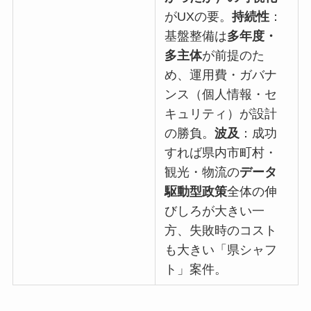
がUXの要。
持続性
：
基盤整備は
多年度・
多主体
が前提のた
め、運用費・ガバナ
ンス（個人情報・セ
キュリティ）が設計
の勝負。
波及
：成功
すれば県内市町村・
観光・物流の
データ
駆動型政策
全体の伸
びしろが大きい一
方、失敗時のコスト
も大きい「県シャフ
ト」案件。