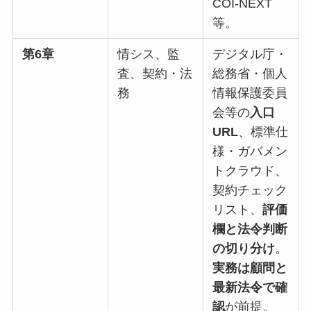
COI-NEXT
等。
第6章
情シス、監
デジタル庁・
査、契約・法
総務省・個人
務
情報保護委員
会等の
入口
URL
、標準仕
様・ガバメン
トクラウド、
契約チェック
リスト、
評価
欄と法令判断
の切り分け
。
実務は顧問と
最新法令で確
認
が前提。