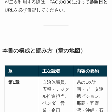
が二次利用する際は、FAQの
Q30
に沿って
参照日と
URL
を必ず併記してください。
本書の構成と読み方（章の地図）
章
主な読者
内容の要約
第1章
自治体職員、
県のDX計
広報・デジタ
画・データ連
ル推進担当、
携ビジョン、
ベンダー営
那覇・宜野
業・企画
湾・沖縄・石