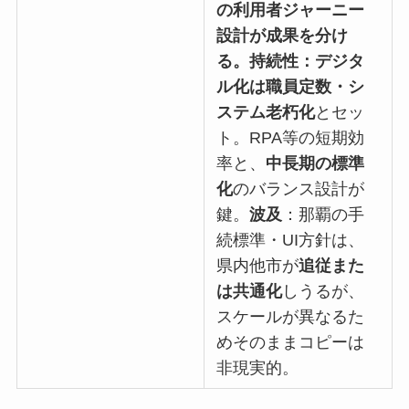
の利用者ジャーニー
設計が成果を分け
る。持続性：デジタ
ル化は職員定数・シ
ステム老朽化
とセッ
ト。RPA等の短期効
率と、
中長期の標準
化
のバランス設計が
鍵。
波及
：那覇の手
続標準・UI方針は、
県内他市が
追従また
は共通化
しうるが、
スケールが異なるた
めそのままコピーは
非現実的。