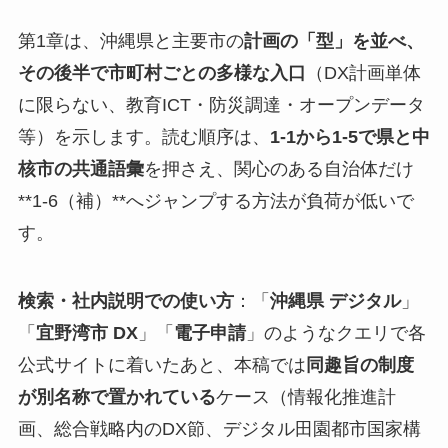
第1章は、沖縄県と主要市の
計画の「型」を並べ、
その後半で市町村ごとの多様な入口
（DX計画単体
に限らない、教育ICT・防災調達・オープンデータ
等）を示します。読む順序は、
1-1から1-5で県と中
核市の共通語彙
を押さえ、関心のある自治体だけ
**1-6（補）**へジャンプする方法が負荷が低いで
す。
検索・社内説明での使い方
：「
沖縄県 デジタル
」
「
宜野湾市 DX
」「
電子申請
」のようなクエリで各
公式サイトに着いたあと、本稿では
同趣旨の制度
が別名称で置かれている
ケース（情報化推進計
画、総合戦略内のDX節、デジタル田園都市国家構