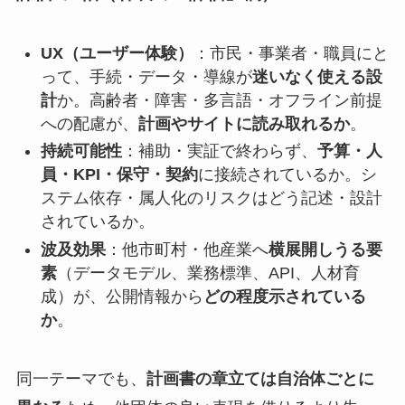
UX（ユーザー体験）
：市民・事業者・職員にと
って、手続・データ・導線が
迷いなく使える設
計
か。高齢者・障害・多言語・オフライン前提
への配慮が、
計画やサイトに読み取れるか
。
持続可能性
：補助・実証で終わらず、
予算・人
員・KPI・保守・契約
に接続されているか。シ
ステム依存・属人化のリスクはどう記述・設計
されているか。
波及効果
：他市町村・他産業へ
横展開しうる要
素
（データモデル、業務標準、API、人材育
成）が、公開情報から
どの程度示されている
か
。
同一テーマでも、
計画書の章立ては自治体ごとに