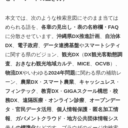
本文では、次のような検索意図にそのまま当ては
められる語を、
各章の見出し・表の名称欄・FAQ
に分散させています。
沖縄県DX推進計画
、
自治体
DX
、
電子政府
、
データ連携基盤
や
スマートシティ
に関する県のビジョン、
観光DX
（
DX観光客動態調
査
、
おきなわ観光地域カルテ
、
MICE
、
OCVB
）、
物流DX
やいわゆる
2024年問題
に関わる県の補助レ
ーン、
農業DX
・
スマート農業
、
キャッシュレス
・
フィンテック
、
教育DX
・
GIGAスクール構想
・
校
務DX
、
遠隔医療
・
オンライン診療
、
オープンデー
タ
・
官民データ活用
、
個人情報保護
・
匿名加工情
報
、
ガバメントクラウド
・
地方公共団体情報シス
テムの標準化
などです。ブラウザのページ内検索