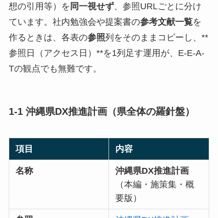
想の引用等）を
同一視せず
、参照URLごとに分け
ています。社内勉強会や提案書の
参考文献一覧
を
作るときは、各表の
参照
列をそのままコピーし、**
参照日（アクセス日）**を1列足す運用が、E-E-A-
Tの観点でも無難です。
1-1 沖縄県DX推進計画（県全体の羅針盤）
項目
内容
名称
沖縄県DX推進計画
（本編・施策集・概
要版）