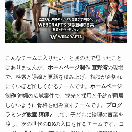
こんなチームに入りたい、と胸の奥で思ったこと
はありませんか。
ホームページ制作 宜野湾
の現場
で、検索と導線と更新を積み上げ、相談が途切れ
にくいほど忙しくなるチームです。
ホームページ
制作 沖縄
の広域案件で、観光と採用と予約が同居
しないように骨格を組み直すチームです。
プログ
ラミング教室 講師
として、子どもに論理の言葉を
渡し、次の世代の
DX
の入口を作るチームです。
コ